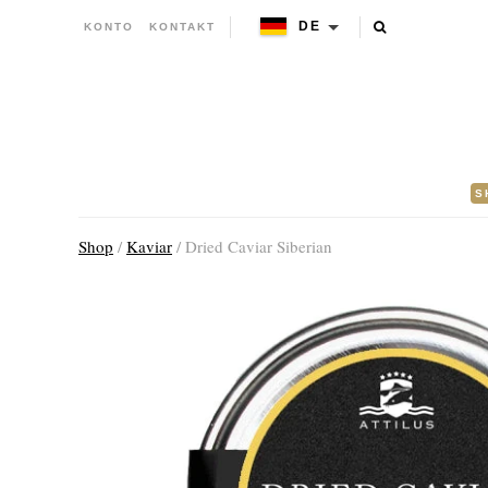
DE
KONTO
KONTAKT
S
Shop
/
Kaviar
/ Dried Caviar Siberian