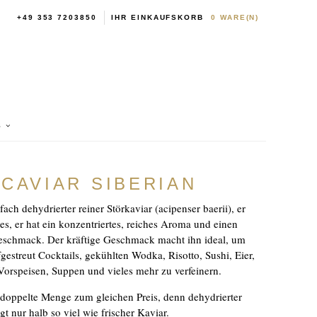
+49 353 7203850
IHR EINKAUFSKORB
0
WARE(N)
S
 CAVIAR SIBERIAN
fach dehydrierter reiner Störkaviar (acipenser baerii), er
s, er hat ein konzentriertes, reiches Aroma und einen
eschmack. Der kräftige Geschmack macht ihn ideal, um
streut Cocktails, gekühlten Wodka, Risotto, Sushi, Eier,
Vorspeisen, Suppen und vieles mehr zu verfeinern.
 doppelte Menge zum gleichen Preis, denn dehydrierter
t nur halb so viel wie frischer Kaviar.