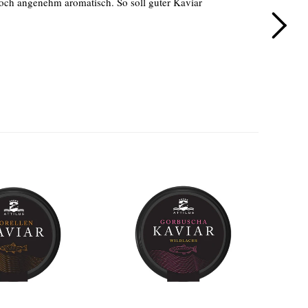
och angenehm aromatisch. So soll guter Kaviar
herg
für 
Har