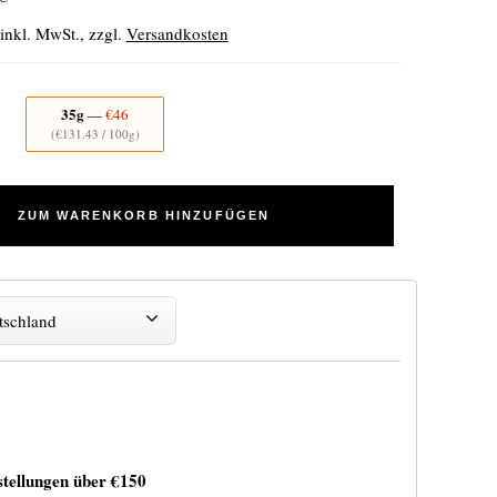
 inkl. MwSt., zzgl.
Versandkosten
35g
—
€46
(
€131.43
/ 100g)
ZUM WARENKORB HINZUFÜGEN
tschland
stellungen über
€150