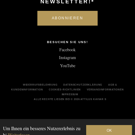
NEWSLETTER!*
BESUCHEN SIE UNS!
Facebook
Instagram
YouTube
WIDERRUFSBELEHRUNG
DATENSCHUTZERKLÄRUNG
AGB &
KUNDENINFORMATION
COOKIES-RICHTLINIEN
VERSANDINFORMATIONEN
IMPRESSUM
ALLE RECHTE LIEGEN BEI © 2026 ATTILUS KAVIAR S
Um Ihnen ein besseres Nutzererlebnis zu
OK
bi
Weiterlesen