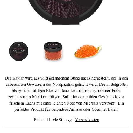
Geschichte des Kaviars
Verkostung von Kaviar
Klassifizieren
Kaviar gewinnen
CITES
REZEPTE
VERANSTALTUNGEN
Der Kaviar wird aus wild gefangenem Buckellachs hergestellt, der in den
unberührten Gewässern des Nordpazifiks gefischt wird. Die mittelgroßen
Hochzeit
bis großen, saftigen Eier von leuchtend rot-orangefarbener Farbe
Firmen Events
zerplatzen im Mund mit öligem Saft, der den milden Geschmack von
frischem Lachs mit einer leichten Note von Meersalz verströmt. Ein
KONTO
perfektes Produkt für besondere Anlässe oder Gourmet-Essen.
KONTAKT
Preis inkl. MwSt., zzgl.
Versandkosten
DE