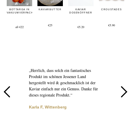
BOTTARGA IN
KAVIARBUTTER
KAVIAR
CROUSTADES
VAKUUMVERPACKUNG
DOSENÖFFNER
€25
€5.90
ab
€22
€5.20
r
„Herrlich, dass solch ein fantastisches
„
Produkt im schönen Jessener Land
b
in
hergestellt wird & geschmacklich ist der
s
Kaviar einfach nur ein Genuss. Danke für
a
dieses regionale Produkt.“
s
Karla F, Wittenberg
J