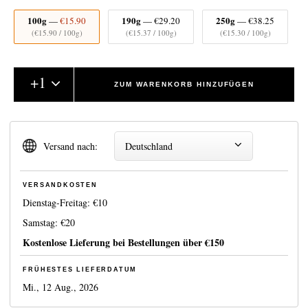
100g
190g
250g
—
€15.90
—
€29.20
—
€38.25
(
€15.90
/ 100g)
(
€15.37
/ 100g)
(
€15.30
/ 100g)
+
1
ZUM WARENKORB HINZUFÜGEN
Versand nach:
Deutschland
VERSANDKOSTEN
Dienstag-Freitag:
€10
Samstag:
€20
Kostenlose Lieferung bei Bestellungen über
€150
FRÜHESTES LIEFERDATUM
Mi., 12 Aug., 2026