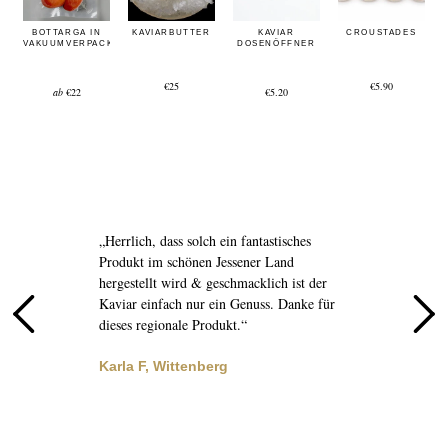
BOTTARGA IN
KAVIARBUTTER
KAVIAR
CROUSTADES
VAKUUMVERPACKUNG
DOSENÖFFNER
€25
€5.90
ab
€22
€5.20
r
„Herrlich, dass solch ein fantastisches
„
Produkt im schönen Jessener Land
b
in
hergestellt wird & geschmacklich ist der
s
Kaviar einfach nur ein Genuss. Danke für
a
dieses regionale Produkt.“
s
Karla F, Wittenberg
J