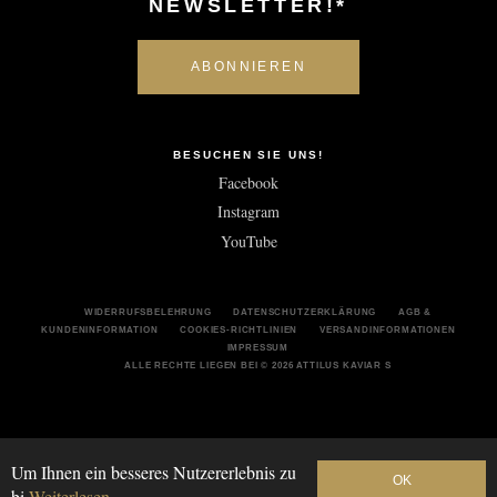
NEWSLETTER!*
BESUCHEN SIE UNS!
Facebook
Instagram
YouTube
WIDERRUFSBELEHRUNG
DATENSCHUTZERKLÄRUNG
AGB &
KUNDENINFORMATION
COOKIES-RICHTLINIEN
VERSANDINFORMATIONEN
IMPRESSUM
ALLE RECHTE LIEGEN BEI © 2026 ATTILUS KAVIAR S
Um Ihnen ein besseres Nutzererlebnis zu
OK
bi
Weiterlesen