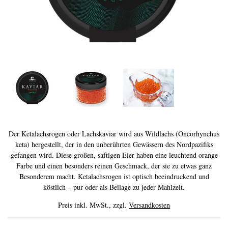
History of Caviar
Tasting Guide
Grading Caviar
Creating Caviar
Certification
RECIPES
EVENTS
Der Ketalachsrogen oder Lachskaviar wird aus Wildlachs (Oncorhynchus
keta) hergestellt, der in den unberührten Gewässern des Nordpazifiks
Weddings
gefangen wird. Diese großen, saftigen Eier haben eine leuchtend orange
Corporate Events
Farbe und einen besonders reinen Geschmack, der sie zu etwas ganz
Besonderem macht. Ketalachsrogen ist optisch beeindruckend und
KONTO
köstlich – pur oder als Beilage zu jeder Mahlzeit.
KONTAKT
Preis inkl. MwSt., zzgl.
Versandkosten
DE