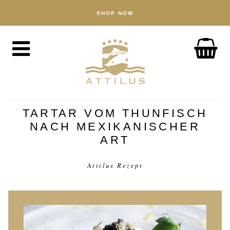
SHOP NOW
SHOP
Caviar
Fish
Accessories
ABOUT
The Attilus Way
TARTAR VOM THUNFISCH
NACH MEXIKANISCHER
Our Fishery
ART
Our Products
Quality Assured
Attilus Rezept
Sustainability
NEWS
DISCOVER