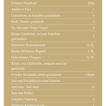
Frischer Thunfisch
200g
Anchovis Filet
1
Cornichons, in Scheiben geschnitten
4
Reife Tomate gestückelt
1
EL Olivenöl “Extra Virgin”
4
Kleine Schalotten, in feine Scheiben
2
geschnitten
Gerösteter Kreuzkümmel
½ TL
Kleine Delikatess-Kapern
1 TL
Getrockneter Óregano
½ TL
Kleine rote Chilifrucht, entkernt und fein
gestückelt
Frischer Koriander, klein geschnitten
1 Bund
Saft und Fruchtfleisch einer Limette
Apfelsine, Saft einer
½
Salz und Pfeffer
Scheiben Sauerteig
4
Halbierte Knoblauchzehe
1