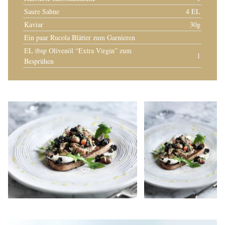
Saure Sahne
4 EL
Kaviar
30g
Ein paar Rucola Blätter zum Garnieren
EL tbsp Olivenöl “Extra Virgin” zum
1
Besprühen