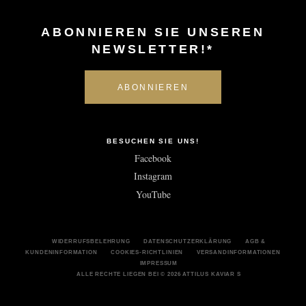
ABONNIEREN SIE UNSEREN
NEWSLETTER!*
BESUCHEN SIE UNS!
Facebook
Instagram
YouTube
WIDERRUFSBELEHRUNG
DATENSCHUTZERKLÄRUNG
AGB &
KUNDENINFORMATION
COOKIES-RICHTLINIEN
VERSANDINFORMATIONEN
IMPRESSUM
ALLE RECHTE LIEGEN BEI © 2026 ATTILUS KAVIAR S