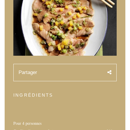
History of Caviar
Tasting Guide
Grading Caviar
Creating Caviar
Certification
RECIPES
Partager
EVENTS
Weddings
Corporate Events
INGRÉDIENTS
COMPTE
CONTACT
Pour 4 personnes
FR