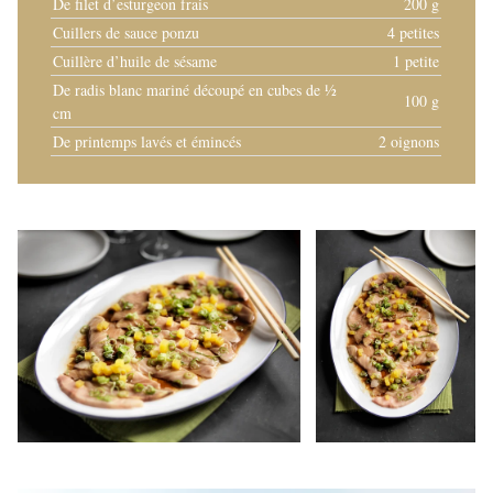
De filet d’esturgeon frais
200 g
Cuillers de sauce ponzu
4 petites
Cuillère d’huile de sésame
1 petite
De radis blanc mariné découpé en cubes de ½
100 g
cm
De printemps lavés et émincés
2 oignons